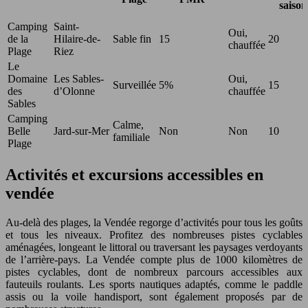
saison
Camping
Saint-
Oui,
de la
Hilaire-de-
Sable fin
15
20
chauffée
Plage
Riez
Le
Domaine
Les Sables-
Oui,
Surveillée
5%
15
des
d’Olonne
chauffée
Sables
Camping
Calme,
Belle
Jard-sur-Mer
Non
Non
10
familiale
Plage
Activités et excursions accessibles en
vendée
Au-delà des plages, la Vendée regorge d’activités pour tous les goûts
et tous les niveaux. Profitez des nombreuses pistes cyclables
aménagées, longeant le littoral ou traversant les paysages verdoyants
de l’arrière-pays. La Vendée compte plus de 1000 kilomètres de
pistes cyclables, dont de nombreux parcours accessibles aux
fauteuils roulants. Les sports nautiques adaptés, comme le paddle
assis ou la voile handisport, sont également proposés par de