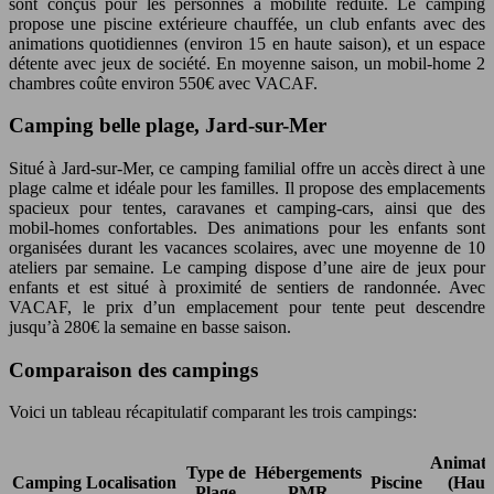
sont conçus pour les personnes à mobilité réduite. Le camping
propose une piscine extérieure chauffée, un club enfants avec des
animations quotidiennes (environ 15 en haute saison), et un espace
détente avec jeux de société. En moyenne saison, un mobil-home 2
chambres coûte environ 550€ avec VACAF.
Camping belle plage, Jard-sur-Mer
Situé à Jard-sur-Mer, ce camping familial offre un accès direct à une
plage calme et idéale pour les familles. Il propose des emplacements
spacieux pour tentes, caravanes et camping-cars, ainsi que des
mobil-homes confortables. Des animations pour les enfants sont
organisées durant les vacances scolaires, avec une moyenne de 10
ateliers par semaine. Le camping dispose d’une aire de jeux pour
enfants et est situé à proximité de sentiers de randonnée. Avec
VACAF, le prix d’un emplacement pour tente peut descendre
jusqu’à 280€ la semaine en basse saison.
Comparaison des campings
Voici un tableau récapitulatif comparant les trois campings:
Animati
Type de
Hébergements
Camping
Localisation
Piscine
(Haut
Plage
PMR