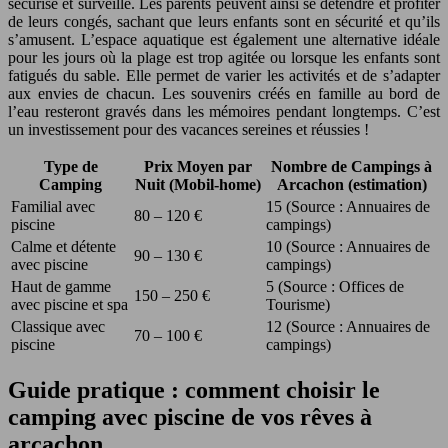
sécurisé et surveillé. Les parents peuvent ainsi se détendre et profiter
de leurs congés, sachant que leurs enfants sont en sécurité et qu’ils
s’amusent. L’espace aquatique est également une alternative idéale
pour les jours où la plage est trop agitée ou lorsque les enfants sont
fatigués du sable. Elle permet de varier les activités et de s’adapter
aux envies de chacun. Les souvenirs créés en famille au bord de
l’eau resteront gravés dans les mémoires pendant longtemps. C’est
un investissement pour des vacances sereines et réussies !
Type de
Prix Moyen par
Nombre de Campings à
Camping
Nuit (Mobil-home)
Arcachon (estimation)
Familial avec
15 (Source : Annuaires de
80 – 120 €
piscine
campings)
Calme et détente
10 (Source : Annuaires de
90 – 130 €
avec piscine
campings)
Haut de gamme
5 (Source : Offices de
150 – 250 €
avec piscine et spa
Tourisme)
Classique avec
12 (Source : Annuaires de
70 – 100 €
piscine
campings)
Guide pratique : comment choisir le
camping avec piscine de vos rêves à
arcachon